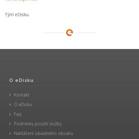
Tým eDisku.
O eDisku
Kontakt
O eDisku
Faq
Podmínky použití služby
Nahlášení závadného obsahu