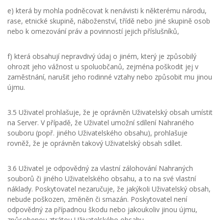
e) která by mohla podněcovat k nenávisti k některému národu,
rase, etnické skupině, náboženství, třídě nebo jiné skupině osob
nebo k omezování práv a povinností jejich příslušníků,
f) která obsahují nepravdivý údaj o jiném, který je způsobilý
ohrozit jeho vážnost u spoluobčanů, zejména poškodit jej v
zaměstnání, narušit jeho rodinné vztahy nebo způsobit mu jinou
újmu.
3.5 Uživatel prohlašuje, že je oprávněn Uživatelský obsah umístit
na Server. V případě, že Uživatel umožní sdílení Nahraného
souboru (popř. jiného Uživatelského obsahu), prohlašuje
rovněž, že je oprávněn takový Uživatelský obsah sdílet.
3.6 Uživatel je odpovědný za vlastní zálohování Nahraných
souborů či jiného Uživatelského obsahu, a to na své vlastní
náklady. Poskytovatel nezaručuje, že jakýkoli Uživatelský obsah,
nebude poškozen, změněn či smazán. Poskytovatel není
odpovědný za případnou škodu nebo jakoukoliv jinou újmu,
způsobenou ztrátou Uživatelského obsahu.