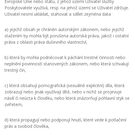
Evropské Unie nebo státu, z jehož území Uživatel služby
Poskytovatele využívá, resp. na jehož území se Uživatel zdržuje.
Uživatel nesmí ukládat, stahovat a sdílet zejména data
a) jejichž obsah je chráněn autorským zákonem, nebo jejichž
stažením by mohla být porušena autorská práva, jakož i ostatní
práva z oblasti práva duševního vlastnictví,
b) která by mohla podněcovat k páchání trestné činnosti nebo
neplnění povinností stanovených zákonem, nebo která schvalují
trestný čin,
c) která obsahují pornografická (sexuálně explicitní) díla, která
zobrazují nebo jinak využívají dítě, nebo v nichž se projevuje
násilí či neúcta k člověku, nebo která znázorňují pohlavní styk se
zvířetem,
d) která propagují nebo podporují hnutí, které vede k potlačení
práv a svobod člověka,