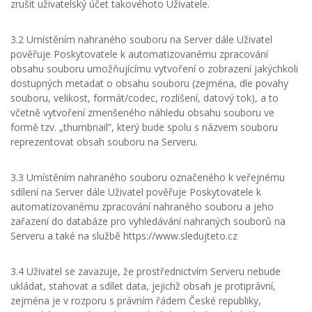
zrušit uživatelský účet takovéhoto Uživatele.
3.2 Umístěním nahraného souboru na Server dále Uživatel
pověřuje Poskytovatele k automatizovanému zpracování
obsahu souboru umožňujícímu vytvoření o zobrazení jakýchkoli
dostupných metadat o obsahu souboru (zejména, dle povahy
souboru, velikost, formát/codec, rozlišení, datový tok), a to
včetně vytvoření zmenšeného náhledu obsahu souboru ve
formě tzv. „thumbnail”, který bude spolu s názvem souboru
reprezentovat obsah souboru na Serveru.
3.3 Umístěním nahraného souboru označeného k veřejnému
sdílení na Server dále Uživatel pověřuje Poskytovatele k
automatizovanému zpracování nahraného souboru a jeho
zařazení do databáze pro vyhledávání nahraných souborů na
Serveru a také na službě https://www.sledujteto.cz
3.4 Uživatel se zavazuje, že prostřednictvím Serveru nebude
ukládat, stahovat a sdílet data, jejichž obsah je protiprávní,
zejména je v rozporu s právním řádem České republiky,