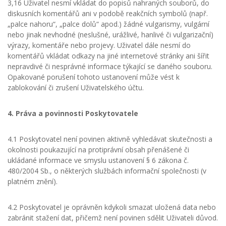
3,16 Uživatel nesmí vkládat do popisů nahraných souborů, do
diskusních komentářů ani v podobě reakčních symbolů (např.
„palce nahoru“, „palce dolů“ apod.) žádné vulgarismy, vulgární
nebo jinak nevhodné (neslušné, urážlivé, hanlivé či vulgarizační)
výrazy, komentáře nebo projevy. Uživatel dále nesmí do
komentářů vkládat odkazy na jiné internetové stránky ani šířit
nepravdivé či nesprávné informace týkající se daného souboru.
Opakované porušení tohoto ustanovení může vést k
zablokování či zrušení Uživatelského účtu.
4. Práva a povinnosti Poskytovatele
4.1 Poskytovatel není povinen aktivně vyhledávat skutečnosti a
okolnosti poukazující na protiprávní obsah přenášené či
ukládané informace ve smyslu ustanovení § 6 zákona č.
480/2004 Sb., o některých službách informační společnosti (v
platném znění).
4.2 Poskytovatel je oprávněn kdykoli smazat uložená data nebo
zabránit stažení dat, přičemž není povinen sdělit Uživateli důvod.