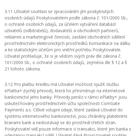
3.11 Uživatel souhlasí se zpracováním jím poskytnutých
osobních údajů Poskytovatelem podle zákona č. 101/2000 Sb.,
o ochraně osobních údajů, za účelem vytváření databází
uživatelů (odběratelů), dodavatelů a obchodních partnerů,
reklamní a marketingové činnosti, zasílání obchodních sdělení
prostřednictvím elektronických prostředků komunikace na dálku
a ke statistickým účelům pro vnitřní potřebu Poskytovatele.
Uživatel prohlašuje, že si je vědom svých práv dle zákona č.
101/2000 Sb., o ochraně osobních údajů, zejména dle § 12 a §
21 tohoto zákona.
3.12 Pro platbu Kreditu má Uživatel možnost využít službu
ePlatba+ (rychlý převod), která ho přesměruje na internetové
bankovnictví jeho banky. Převody peněz v rámci ePlatby+ jsou
uskutečňovány prostřednictvím účtu společnosti ComGate
Payments a.s. Citlivé vstupní údaje, které zadává Uživatel do
systému internetového bankovnictví, jsou chráněny platebními
branami bank a nedostávají se do prostředí třetích stran.
Poskytovatel vidí pouze informace o transakci, které jim banka s
odeslanou transakcí sdělí. Uživatel dává Provozovateli souhlas