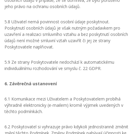
osobních údajů v případě, že se domnívá, že bylo porušeno
jeho právo na ochranu osobních údajů.
5.8 Uživatel nemá povinnost osobní údaje poskytnout.
Poskytnutí osobních údajů je však nutným požadavkem pro
uzavření a realizaci smluvního vztahu a bez poskytnutí osobních
údajů není možné smluvní vztah uzavřít či jej ze strany
Poskytovatele naplňovat.
5.9 Ze strany Poskytovatele nedochází k automatickému
individuálnímu rozhodování ve smyslu č. 22 GDPR.
6. Závěrečná ustanovení
6.1 Komunikace mezi Uživatelem a Poskytovatelem probíhá
výhradně elektronicky (e-mailem) kromě výjimek uvedených v
těchto podmínkách.
6.2 Poskytovatel si vyhrazuje právo kdykoli jednostranně změnit
znění těchto Podmínek. Změny Podmínek nabývají účinnosti ke