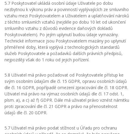
5.7 Poskytovatel ukládá osobní údaje Uživatele po dobu
nezbytnou k výkonu práv a povinností vyplývajících ze smluvního
vztahu mezi Poskytovatelem a Uživatelem a uplatňování nároků
z těchto smluvních vztahů (nejdéle po dobu 10 let od ukončení
smluvního vztahu z důvodů evidence daňových dokladů
Poskytovatelem). Po jejím uplynutí budou údaje vymazány.
Technické informace jsou Poskytovatelem mazány po uplynutí
přiměřené doby, která vyplývá z technologických standardů
služeb Poskytovatele a požadavků dalších právních předpisů,
nejpozději však do 1 roku od jejich pořízení.
5.8 Uživatel má právo požadovat od Poskytovatele přístup ke
svým osobním údajům dle čl. 15 GDPR, opravu osobních údajů
dle čl. 16 GDPR, popřípadě omezení zpracování dle čl. 18 GDPR.
Uživatel má právo na výmaz osobních údajů dle čl. 17 odst. 1,
písm. a), a c) až f) GDPR. Dále má uživatel právo vznést námitku
proti zpracování dle čl. 21 GDPR a právo na přenositelnost
údajů dle čl. 20 GDPR.
5.7 Uživatel má právo podat stížnost u Úřadu pro ochranu