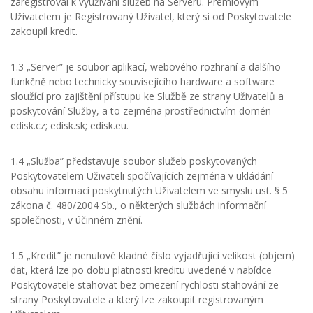
zaregistroval k využívání služeb na Serveru. Prémiovým
Uživatelem je Registrovaný Uživatel, který si od Poskytovatele
zakoupil kredit.
1.3 „Server” je soubor aplikací, webového rozhraní a dalšího
funkčně nebo technicky souvisejícího hardware a software
sloužící pro zajištění přístupu ke Službě ze strany Uživatelů a
poskytování Služby, a to zejména prostřednictvím domén
edisk.cz; edisk.sk; edisk.eu.
1.4 „Služba” představuje soubor služeb poskytovaných
Poskytovatelem Uživateli spočívajících zejména v ukládání
obsahu informací poskytnutých Uživatelem ve smyslu ust. § 5
zákona č. 480/2004 Sb., o některých službách informační
společnosti, v účinném znění.
1.5 „Kredit” je nenulové kladné číslo vyjadřující velikost (objem)
dat, která lze po dobu platnosti kreditu uvedené v nabídce
Poskytovatele stahovat bez omezení rychlosti stahování ze
strany Poskytovatele a který lze zakoupit registrovaným