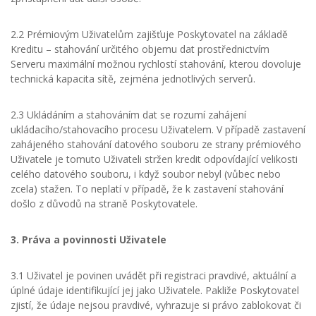
2.2 Prémiovým Uživatelům zajišťuje Poskytovatel na základě
Kreditu – stahování určitého objemu dat prostřednictvím
Serveru maximální možnou rychlostí stahování, kterou dovoluje
technická kapacita sítě, zejména jednotlivých serverů.
2.3 Ukládáním a stahováním dat se rozumí zahájení
ukládacího/stahovacího procesu Uživatelem. V případě zastavení
zahájeného stahování datového souboru ze strany prémiového
Uživatele je tomuto Uživateli stržen kredit odpovídající velikosti
celého datového souboru, i když soubor nebyl (vůbec nebo
zcela) stažen. To neplatí v případě, že k zastavení stahování
došlo z důvodů na straně Poskytovatele.
3. Práva a povinnosti Uživatele
3.1 Uživatel je povinen uvádět při registraci pravdivé, aktuální a
úplné údaje identifikující jej jako Uživatele. Pakliže Poskytovatel
zjistí, že údaje nejsou pravdivé, vyhrazuje si právo zablokovat či