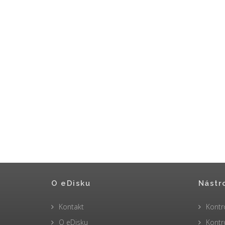
O eDisku
Nástr
Kontakt
Kontr
O eDisku
Kontr